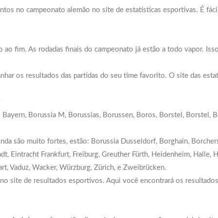
 no campeonato alemão no site de estatísticas esportivas. É fácil 
ao fim. As rodadas finais do campeonato já estão a todo vapor. Isso 
r os resultados das partidas do seu time favorito. O site das estatí
Bayern, Borussia M, Borussias, Borussen, Boros, Borstel, Borstel, B
inda são muito fortes, estão: Borussia Dusseldorf, Borghain, Borcher
, Eintracht Frankfurt, Freiburg, Greuther Fürth, Heidenheim, Halle,
art, Vaduz, Wacker, Würzburg, Zürich, e Zweibrücken.
o site de resultados esportivos. Aqui você encontrará os resultado