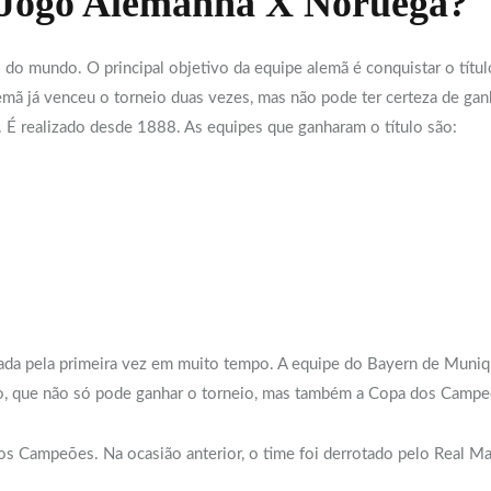
Jogo Alemanha X Noruega?
do mundo. O principal objetivo da equipe alemã é conquistar o título
emã já venceu o torneio duas vezes, mas não pode ter certeza de gan
 É realizado desde 1888. As equipes que ganharam o título são:
izada pela primeira vez em muito tempo. A equipe do Bayern de Mun
o, que não só pode ganhar o torneio, mas também a Copa dos Campe
 dos Campeões. Na ocasião anterior, o time foi derrotado pelo Real M