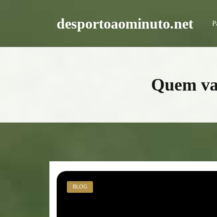
Skip
to
desportoaominuto.net
content
P
Quem va
BLOG