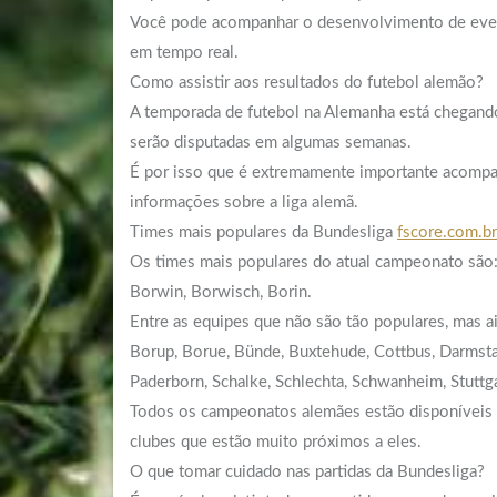
Você pode acompanhar o desenvolvimento de eventos
em tempo real.
Como assistir aos resultados do futebol alemão?
A temporada de futebol na Alemanha está chegando 
serão disputadas em algumas semanas.
É por isso que é extremamente importante acompanha
informações sobre a liga alemã.
Times mais populares da Bundesliga
fscore.com.br
Os times mais populares do atual campeonato são: 
Borwin, Borwisch, Borin.
Entre as equipes que não são tão populares, mas a
Borup, Borue, Bünde, Buxtehude, Cottbus, Darmstadt
Paderborn, Schalke, Schlechta, Schwanheim, Stuttg
Todos os campeonatos alemães estão disponíveis n
clubes que estão muito próximos a eles.
O que tomar cuidado nas partidas da Bundesliga?