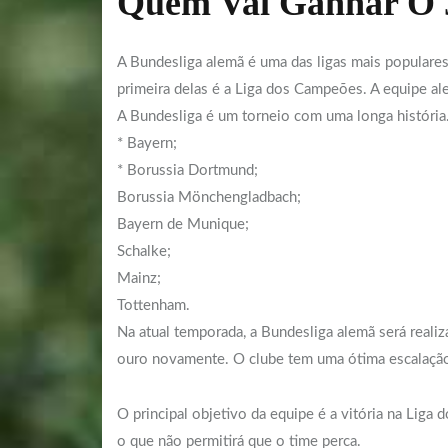
Quem Vai Ganhar O 
A Bundesliga alemã é uma das ligas mais populares 
primeira delas é a Liga dos Campeões. A equipe al
A Bundesliga é um torneio com uma longa história.
* Bayern;
* Borussia Dortmund;
Borussia Mönchengladbach;
Bayern de Munique;
Schalke;
Mainz;
Tottenham.
Na atual temporada, a Bundesliga alemã será real
ouro novamente. O clube tem uma ótima escalaçã
O principal objetivo da equipe é a vitória na Liga
o que não permitirá que o time perca.