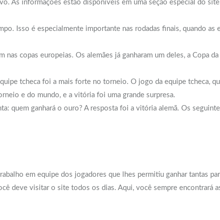
 vivo. As informações estão disponíveis em uma seção especial do s
mpo. Isso é especialmente importante nas rodadas finais, quando as e
m nas copas europeias. Os alemães já ganharam um deles, a Copa da 
equipe tcheca foi a mais forte no torneio. O jogo da equipe tcheca, 
orneio e do mundo, e a vitória foi uma grande surpresa.
unta: quem ganhará o ouro? A resposta foi a vitória alemã. Os segui
rabalho em equipe dos jogadores que lhes permitiu ganhar tantas par
ê deve visitar o site todos os dias. Aqui, você sempre encontrará as